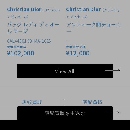
Christian Dior
Christian Dior
（クリスチャ
（クリスチャ
ン ディオール）
ン ディオール）
バッグ レディ ディオー
アンティーク調チョーカ
ル ラージ
ー
CAL44561 98-MA-1025
―
参考買取価格
参考買取価格
102,000
12,000
¥
¥
View All
店頭買取
宅配買取
宅配買取を申込む