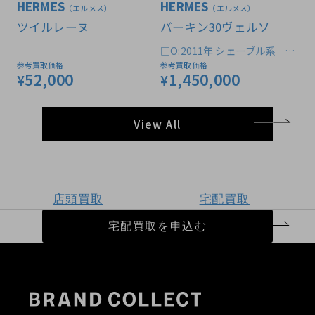
HERMES
HERMES
（エルメス）
（エルメス）
ツイルレーヌ
バーキン30ヴェルソ
－
□O:2011年 シェーブル系 パ
ーソナルオーダー品
参考買取価格
参考買取価格
52,000
1,450,000
¥
¥
View All
店頭買取
宅配買取
宅配買取を申込む