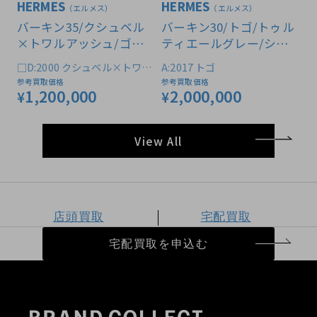
HERMES
HERMES
（エルメス）
（エルメス）
バーキン35/クシュベル
バーキン30/トゴ/トゥル
×トワルアッシュ/ゴー
ティエールグレー/シル
ルド/シルバー
バー金具/A
□D:2000 クシュベル×トワル
A:2017 トゴ
アッシュ
参考買取価格
参考買取価格
1,200,000
2,000,000
¥
¥
View All
店頭買取
宅配買取
宅配買取を申込む