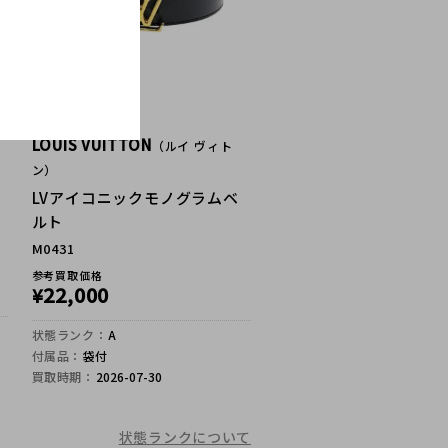
LOUIS VUITTON
（ルイ ヴィト
ン）
LVアイコニックモノグラムベ
ルト
M0431
参考買取価格
22,000
¥
状態ランク：
A
付属品：
袋付
買取時期：
2026-07-30
状態ランクについて