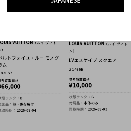
JAPANESE
LOUIS VUITTON
（ルイ ヴィト
LOUIS VUITTON
（ルイ ヴィト
ン）
ン）
ポルトフォイユ・ルー モノグ
LVエスケイプ スクエア
ラム
Z1496E
N82037
参考買取価格
参考買取価格
10,000
¥
66,000
¥
状態ランク：
B
状態ランク：
B
付属品：
本体のみ
付属品：
箱・保存袋付
買取時期：
2026-08-03
買取時期：
2026-08-04