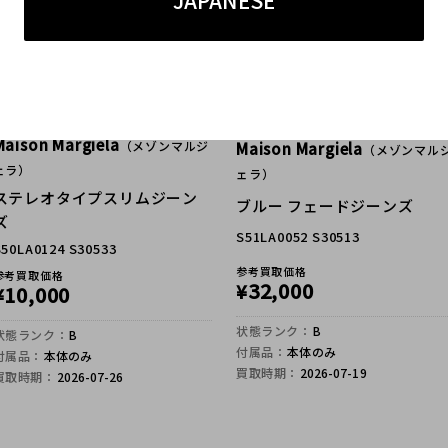
JAPANESE
Maison Margiela
（メゾンマルジ
Maison Margiela
（メゾンマル
ェラ）
ェラ）
ステレオタイプスリムジーン
ブルー フェードジーンズ
ズ
S51LA0052 S30513
S50LA0124 S30533
参考買取価格
参考買取価格
32,000
¥
10,000
¥
状態ランク：
B
状態ランク：
B
付属品：
本体のみ
付属品：
本体のみ
買取時期：
2026-07-19
買取時期：
2026-07-26