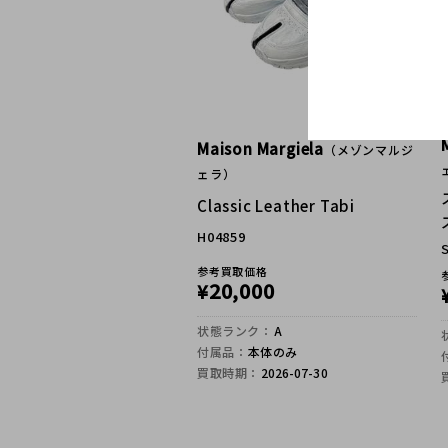
Maison Margiela
（メゾンマルジ
ェラ）
Classic Leather Tabi
H04859
参考買取価格
20,000
¥
状態ランク：
A
付属品：
本体のみ
買取時期：
2026-07-30