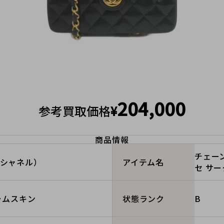
204,000
参考買取価格
¥
商品情報
チェー
（シャネル）
アイテム名
セ サ
 ラムスキン
B
状態ランク