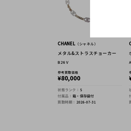
CHANEL
（シャネル）
メタル&ストラスチョーカー
B26 V
参考買取価格
80,000
¥
状態ランク：
S
付属品：
箱・保存袋付
買取時期：
2026-07-31