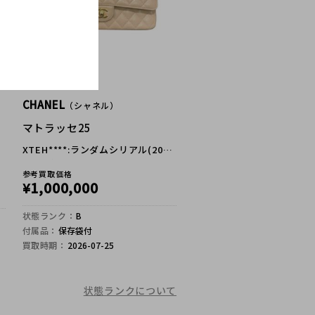
CHANEL
（シャネル）
マトラッセ25
XTEH****:ランダムシリアル(2021
年以降） キャビアスキン
参考買取価格
1,000,000
¥
状態ランク：
B
付属品：
保存袋付
買取時期：
2026-07-25
状態ランクについて