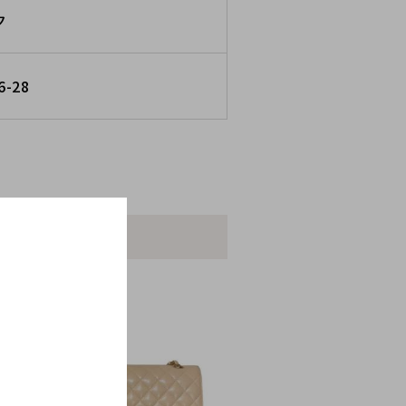
ク
6-28