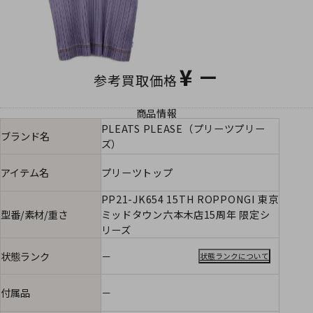
¥
－
参考買取価格
商品情報
PLEATS PLEASE（プリーツプリー
ブランド名
ズ）
アイテム名
プリーツトップ
PP21-JK654 15TH ROPPONGI 東京
型番/素材/重さ
ミッドタウン六本木店15周年 限定シ
リーズ
状態ランク
－
状態ランクについて
付属品
－