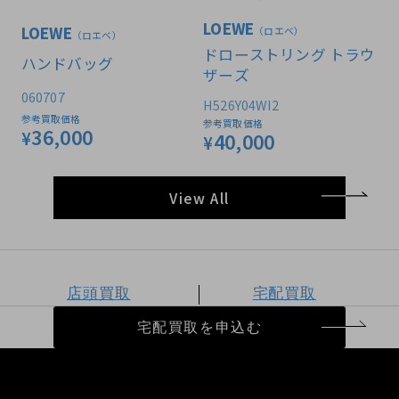
LOEWE
LOEWE
（ロエベ）
（ロエベ）
ドローストリング トラウ
ハンドバッグ
ザーズ
060707
H526Y04WI2
参考買取価格
参考買取価格
36,000
¥
40,000
¥
View All
店頭買取
宅配買取
宅配買取を申込む