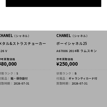
CHANEL
CHANEL
（シャネル）
（シャネル）
メタル&ストラスチョーカー
ボーイシャネル25
B26 V
A67086 2014年 ラムスキン
参考買取価格
参考買取価格
80,000
250,000
¥
¥
状態ランク：
S
状態ランク：
B
付属品：
箱・保存袋付
付属品：
ギャランティカード付
買取時期：
2026-07-31
買取時期：
2026-07-31