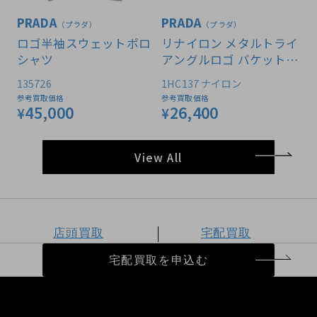
PRADA
PRADA
（プラダ）
（プラダ）
ロゴ半袖スウェットポロ
リナイロン メタルトライ
シャツ
アングルロゴ バケットハ
ット
135726
1HC137 ナイロン
参考買取価格
参考買取価格
45,000
26,400
¥
¥
View All
店頭買取
宅配買取
宅配買取を申込む