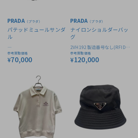
PRADA
PRADA
（プラダ）
（プラダ）
パテッドミュールサンダ
ナイロンショルダーバッ
ル
グ
―
2VH192 製造番号なし(RFID対
応品)
参考買取価格
参考買取価格
70,000
120,000
¥
¥