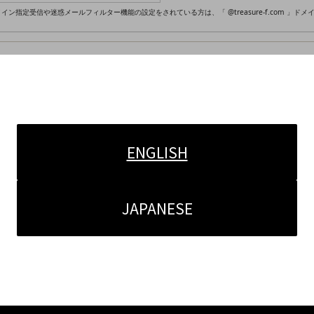
イン指定受信や迷惑メールフィルター機能の設定をされている方は、「 @treasure-f.com 」
の回答、およびお問い合わせにもとづく商品などの目的以外には利用いたしません。
ENGLISH
者にお客様の住所・氏名・電話番号などの個人情報を預託いたします。
JAPANESE