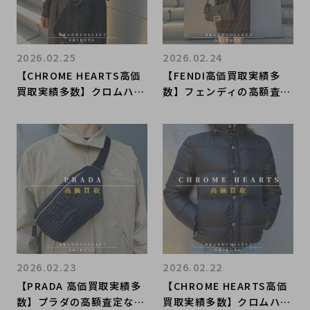
2026.02.25
2026.02.24
【CHROME HEARTS高価
【FENDI高価買取実績多
買取実績多数】クロムハー
数】フェンディの高額査定
ツの高額査定なら ブラン
なら ブランドコレクト渋
ドコレクト渋谷店へ 新
谷店へ 新宿/目黒/代々
宿/目黒/代々木/恵比寿/代
木/恵比寿/代官山などでご
官山などでご売却を検討中
売却を検討中の方にお勧め
の方にお勧めです！
です！
2026.02.23
2026.02.22
【PRADA 高価買取実績多
【CHROME HEARTS高価
数】プラダの高額査定なら
買取実績多数】クロムハー