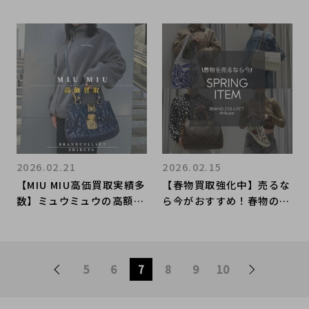
ブランドコレクト渋谷店
ツの高額査定なら ブラン
へ 新宿/目黒/代々木/恵
ドコレクト渋谷店へ 新
比寿/代官山などでご売却
宿/目黒/代々木/恵比寿/代
を検討中の方にお勧めで
官山などでご売却を検討中
す！
の方にお勧めです！
2026.02.21
2026.02.15
【MIU MIU高価買取実績多
【春物買取強化中】売るな
数】ミュウミュウの高額査
ら今がおすすめ！春物のお
定なら ブランドコレクト
買い取りはブランドコレク
渋谷店へ 新宿/目黒/代々
ト渋谷店にお任せくださ
木/恵比寿/代官山などでご
い！
売却を検討中の方にお勧め
5
6
7
8
9
10
です！