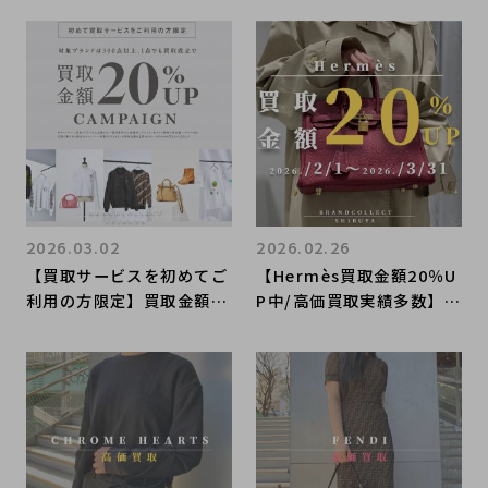
ランドコレクト渋谷店へ
店へ 新宿/目黒/代々木/
新宿/目黒/代々木/恵比寿/
恵比寿/代官山などでご売
代官山などでご売却を検討
却を検討中の方にお勧めで
中の方にお勧めです！
す！
2026.03.02
2026.02.26
【買取サービスを初めてご
【Hermès買取金額20％U
利用の方限定】買取金額2
P中/高価買取実績多数】新
0％UPキャンペーン開催
入荷アイテムのご紹介 新
中！ LINEでの簡単査定・
宿/目黒/代々木/恵比寿/代
事前査定でも対象ブランド
官山などでご売却を検討中
の買取価格が20％アップい
の方にお勧めです！
たします！