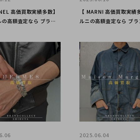
ANEL 高価買取実績多数】
【 MARNI 高価買取実
ルの高額査定なら ブラン
ルニの高額査定なら ブラ
クト渋谷店へ 新宿/目黒/
レクト渋谷店へ 新宿/目
/恵比寿/代官山などでご売
木/恵比寿/代官山などで
討中の方にお勧めです！
検討中の方にお勧めです
6.06
2025.06.04