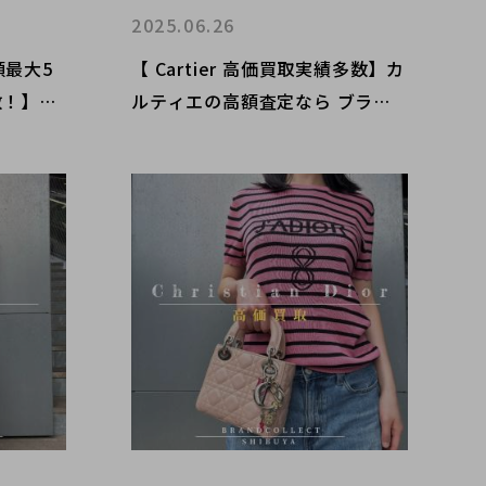
2025.06.26
額最大5
【 Cartier 高価買取実績多数】カ
ルティエの高額査定なら ブラン
AGAなど
ドコレクト渋谷店へ 新宿/目黒/
20％UP
代々木/恵比寿/代官山などでご売
ます！
却を検討中の方にお勧めです！