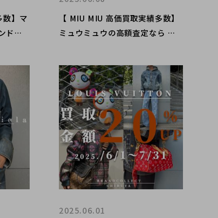
績多数】マ
【 MIU MIU 高価買取実績多数】
ンドコ
ミュウミュウの高額査定なら ブ
黒/代々
ランドコレクト渋谷店へ 新宿/
ご売却を
目黒/代々木/恵比寿/代官山など
！
でご売却を検討中の方にお勧めで
す！
2025.06.01