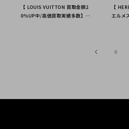
【 LOUIS VUITTON 買取金額2
【 HE
0％UP中/高価買取実績多数】ル
エルメ
イヴィトンの高額査定なら ブラ
ドコレ
ンドコレクト渋谷店へ 新宿/目
代々木
黒/代々木/恵比寿/代官山などで
却を検
ご売却を検討中の方にお勧めで
6
す！