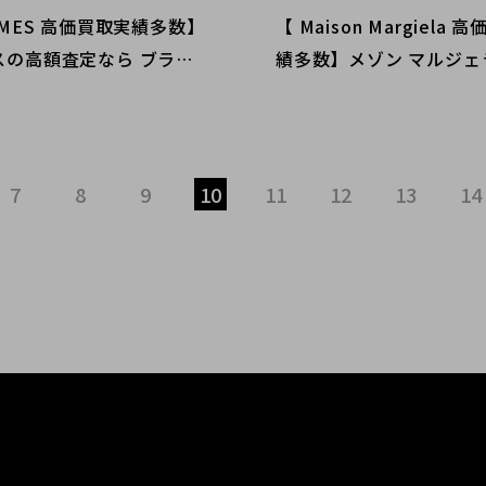
RMES 高価買取実績多数】
【 Maison Margiela 
スの高額査定なら ブラン
績多数】メゾン マルジェ
クト渋谷店へ 新宿/目黒/
額査定なら ブランドコレ
/恵比寿/代官山などでご売
谷店へ 新宿/目黒/代々
討中の方にお勧めです！
寿/代官山などでご売却を
の方にお勧めです！
7
8
9
10
11
12
13
14