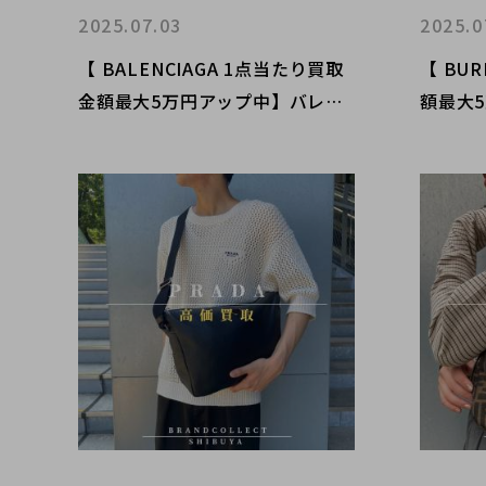
2025.07.03
2025.0
【 BALENCIAGA 1点当たり買取
【 BU
金額最大5万円アップ中】バレン
額最大
シアガの高額査定なら ブランド
ーの高
コレクト渋谷店へ 新宿/目黒/恵
クト渋
比寿/代々木/代官山 エリアでご売
寿/代々
却を検討中の方にお勧めです！
を検討