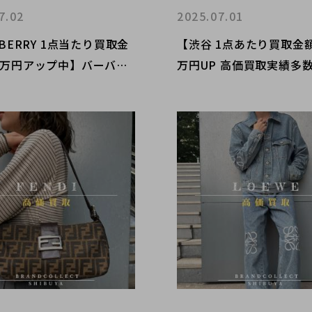
7.02
2025.07.01
RBERRY 1点当たり買取金
【渋谷 1点あたり買取金
5万円アップ中】バーバリ
万円UP 高価買取実績多数！】20
額査定なら ブランドコレ
25/07/01からBALENCI
谷店へ 新宿/目黒/恵比
対象4ブランドの買取金額
木/代官山 エリアでご売却
キャンペーンを開催致し
中の方にお勧めです！