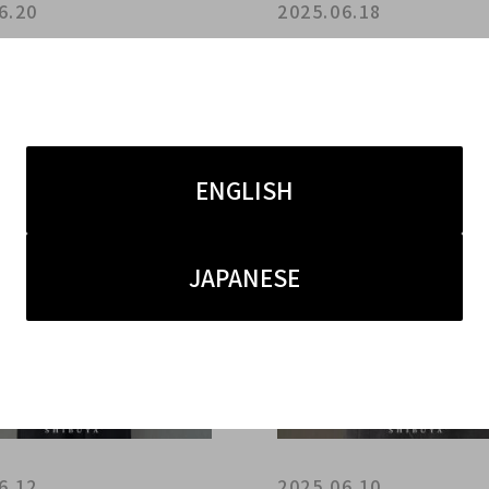
6.20
2025.06.18
NDI 1点当たり買取金額最
【 LOEWE 1点から買取
円アップ中】フェンディの
5万円アップ中】ロエベ
定なら ブランドコレクト
定なら ブランドコレクト
 新宿/目黒/恵比寿/
へ 新宿/目黒/恵比寿/代
/代官山 エリアでご売却を
官山 エリアでご売却を検
ENGLISH
の方にお勧めです！
方にお勧めです！
JAPANESE
6.12
2025.06.10