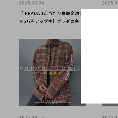
2025.06.24
2025.0
【 PRADA 1点当たり買取金額最
【 FE
大5万円アップ中】プラダの高額
大5万
査定なら ブランドコレクト渋谷
高額査
店へ 新宿/目黒/恵比寿/代々木/
渋谷店へ
代官山 エリアでご売却を検討中
代々木
の方にお勧めです！
検討中
2025.06.14
2025.0