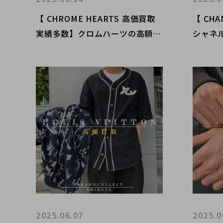
【 CHROME HEARTS 高価買取
【 CH
実績多数】クロムハーツの高額査
シャネ
定なら ブランドコレクト渋谷店
ドコレ
へ 新宿/目黒/代々木/恵比寿/代
代々木
官山などでご売却を検討中の方に
却を検
お勧めです！
2025.06.07
2025.0