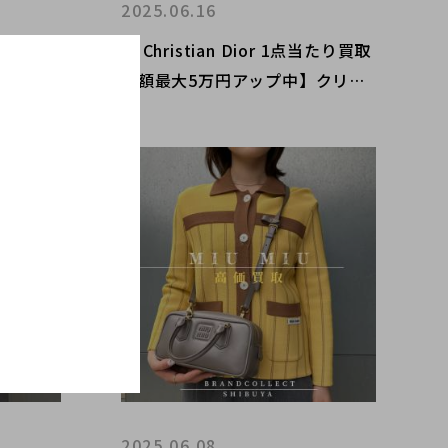
2025.06.16
金額最大
【 Christian Dior 1点当たり買取
の高額査
金額最大5万円アップ中】クリス
渋谷店
チャン ディオールの高額査定な
々木/代
ら ブランドコレクト渋谷店へ
討中の
新宿/目黒/恵比寿/代々木/代官山
エリアでご売却を検討中の方にお
勧めです！
2025.06.08