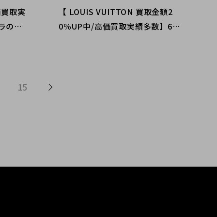
高価買取実
【 LOUIS VUITTON 買取金額2
ラの高
0％UP中/高価買取実績多数】6/1
クト渋
からルイヴィトンの買取金額20％
木/恵比
UPキャンペーンを開催致しま
検討中
す！
15